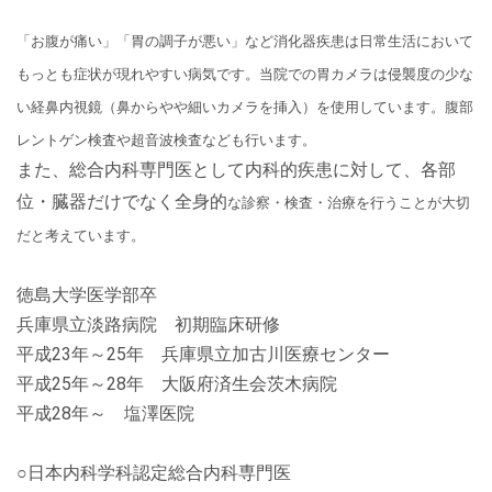
「お腹が痛い」「胃の調子が悪い」など消化器疾患は日常生活において
もっとも症状が現れやすい病気です。当院での胃カメラは侵襲度の少な
い経鼻内視鏡（鼻からやや細いカメラを挿入）を使用しています。腹部
レントゲン検査や超音波検査なども行います。
また、総合内科専門医として内科的疾患に対して、各部
位・臓器だけでなく全身的
な診察・検査・治療を行うことが大切
だと考えています。
徳島大学医学部卒
兵庫県立淡路病院 初期臨床研修
平成23年～25年 兵庫県立加古川医療センター
平成25年～28年 大阪府済生会茨木病院
平成28年～ 塩澤医院
○日本内科学科認定総合内科専門医